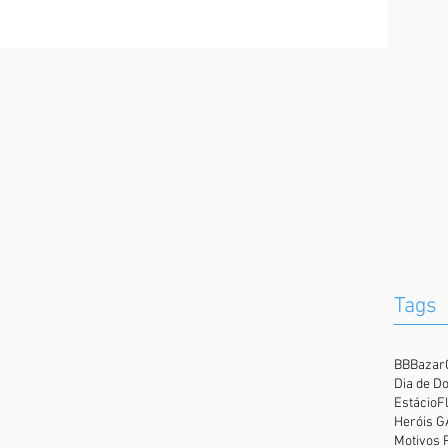
Tags
BB
Bazar
Dia de D
Estácio
F
Heróis 
Motivos 