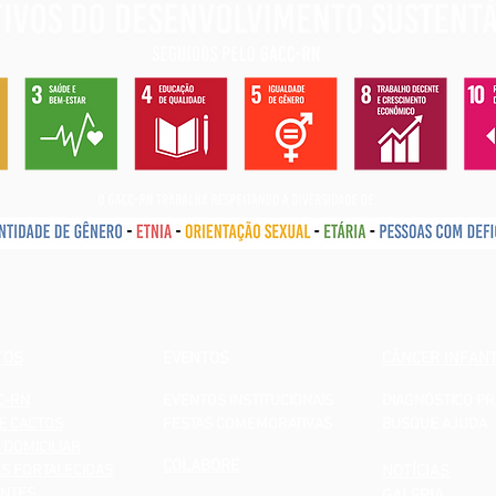
TOS
EVENTOS
CÂNCER INFANT
C-RN
EVENTOS INSTITUCIONAIS
DIAGNÓSTICO P
E CACTOS
FESTAS COMEMORATIVAS
BUSQUE AJUDA
 DOMICILIAR
COLABORE
AS FORTALECIDAS
NOTÍCIAS
NTES