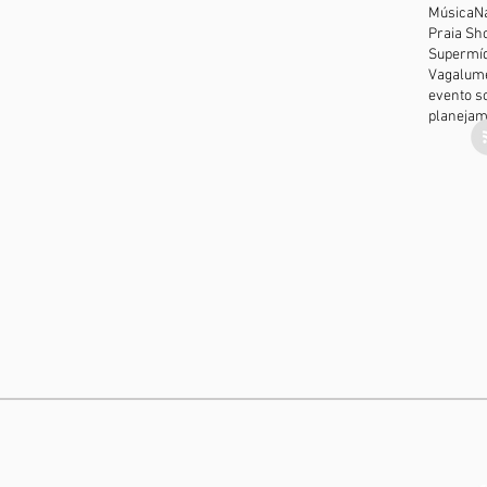
Música
N
Praia Sh
Supermíd
Vagalum
evento so
planejam