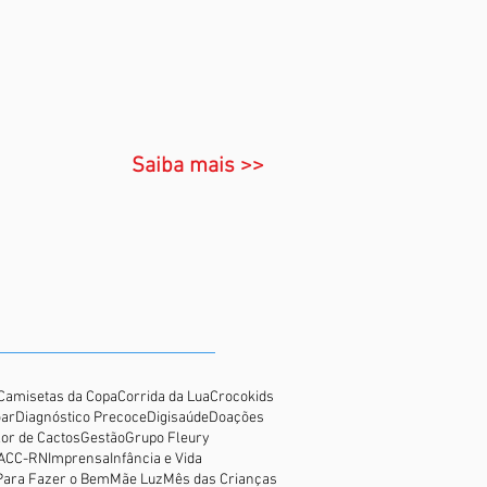
Saiba mais >>
Camisetas da Copa
Corrida da Lua
Crocokids
oar
Diagnóstico Precoce
Digisaúde
Doações
lor de Cactos
Gestão
Grupo Fleury
GACC-RN
Imprensa
Infância e Vida
Para Fazer o Bem
Mãe Luz
Mês das Crianças