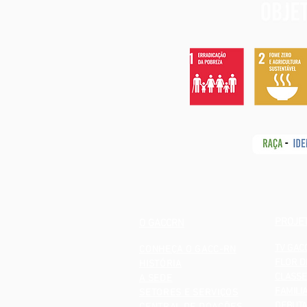
PROJE
O GACCRN
TV GAC
CONHEÇA O GACC-RN
FLOR D
HISTÓRIA
CLASSE
A SEDE
FAMILI
SETORES E SERVIÇOS
DEBUTA