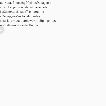
atal
Natal Shopping
Oficinas
Pedagogia
opping
Projetos
Saude
Solidariedade
ia
Sustentabilidade
Treinamento
e Recepções
Visita
debutantes
lidario
la mouette
midway mall
pingentes
ento
show
Árvore da Alegria