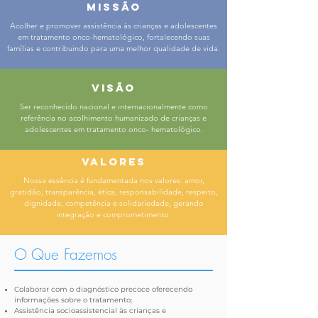
missão
Acolher e promover assistência às crianças e adolescentes
em tratamento onco-hematológico, fortalecendo suas
famílias e contribuindo para uma melhor qualidade de vida.
visão
Ser reconhecido nacional e internacionalmente como
referência no acolhimento humanizado de crianças e
adolescentes em tratamento onco- hematológico.
valores
Nossa essência é fundamentada nos valores: amor,
gratidão, transparência, ética, responsabilidade, respeito,
dignidade, competência e solidariedade, gerando
integração e comprometimento.
O Que Fazemos
Colaborar com o diagnóstico precoce oferecendo
informações sobre o tratamento;
Assistência socioassistencial às crianças e