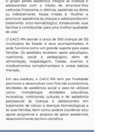
O grupo presta assistência integral às crianças e
adolescentes com o intuito de amenizar-lhes
carências financeiras e afetivas, assistindo-os direta
ou indiretamente. Nossa missão é “Acolher e
promover assistência às crianças e adolescentes em
tratamento onco-hematológico, fortalecendo suas
famílias e contribuindo para uma melhor qualidade
de vida.”
O GACC-RN atende a cerca de 300 crianças de 152
municípios do Estado e seus acompanhantes. A
sede funciona como um grande suporte para essas
famílias. Os assistidos recebem apoio psicológico,
nutricional, social e pedagógico, além de
alimentação, hospedagem, fraldas, exames e
medicamentos complementares e cestas básicas
mensais.
Em seu estatuto, o GACC-RN tem por finalidade
promover e desenvolver com fins não econômicos,
atividades de assistência social e para tal utilizará
como metodologia atividades educativas,
recreativas, nutricionais, culturais e de assistência
psicossocial às crianças e adolescentes em
tratamento de câncer e doenças hematológicas e
às suas famílias, bem como poderá coordenar e/ou
apoiar programas e projetos de apoio assistencial,
desenvolvimento técnico-científico.