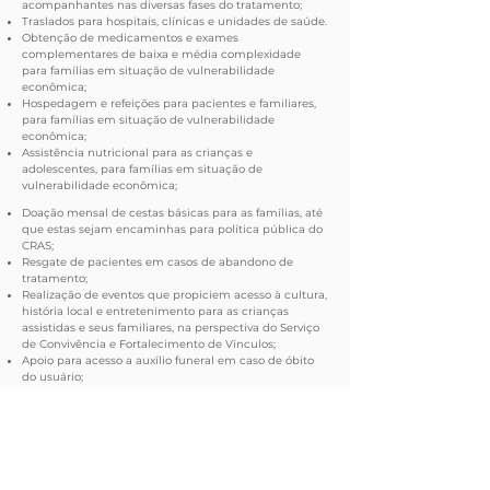
acompanhantes nas diversas fases do tratamento;
Traslados para hospitais, clínicas e unidades de saúde.
Obtenção de medicamentos e exames
complementares de baixa e média complexidade
para famílias em situação de vulnerabilidade
econômica;
Hospedagem e refeições para pacientes e familiares,
para famílias em situação de vulnerabilidade
econômica;
Assistência nutricional para as crianças e
adolescentes, para famílias em situação de
vulnerabilidade econômica;
Doação mensal de cestas básicas para as famílias, até
que estas sejam encaminhas para política pública do
CRAS;
Resgate de pacientes em casos de abandono de
tratamento;
Realização de eventos que propiciem acesso à cultura,
história local e entretenimento para as crianças
assistidas e seus familiares, na perspectiva do Serviço
de Convivência e Fortalecimento de Vínculos;
Apoio para acesso a auxílio funeral em caso de óbito
do usuário;
Promoção de campanhas com foco no diagnóstico
precoce, cadastro de medula óssea, incentivo à
doação de sangue e outras frentes que possibilitem a
inserção de políticas públicas em prol da cura do
câncer infanto-juvenil.