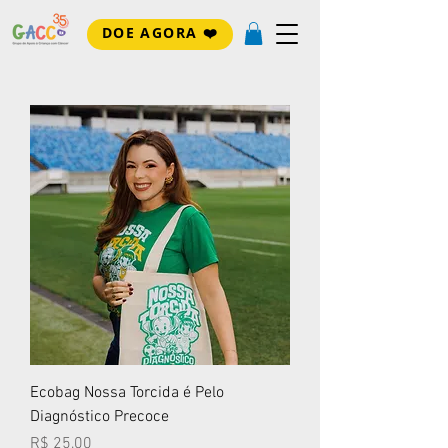
DOE AGORA ❤️
Ecobag Nossa Torcida é Pelo
Diagnóstico Precoce
Preço
R$ 25,00