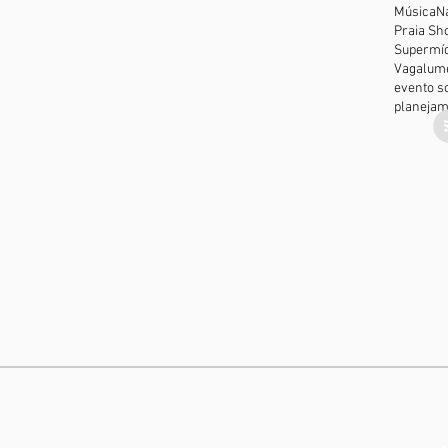
Música
N
Praia Sh
Supermíd
Vagalum
evento so
planejam