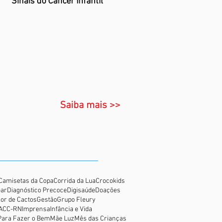
Sinais do Câncer Infantil
Saiba mais >>
Camisetas da Copa
Corrida da Lua
Crocokids
oar
Diagnóstico Precoce
Digisaúde
Doações
lor de Cactos
Gestão
Grupo Fleury
GACC-RN
Imprensa
Infância e Vida
Para Fazer o Bem
Mãe Luz
Mês das Crianças