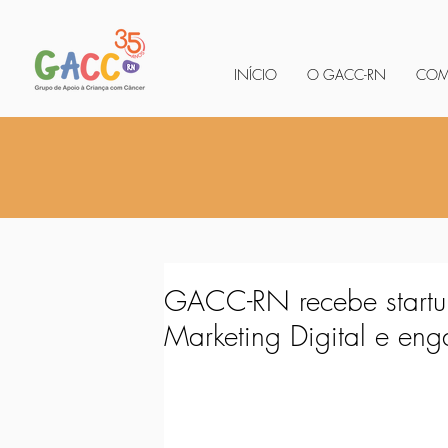
INÍCIO
O GACC-RN
COM
GACC-RN recebe startup
Marketing Digital e en