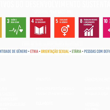
TOS
EVENTOS
CÂNCER INFANT
C-RN
EVENTOS INSTITUCIONAIS
DIAGNÓSTICO P
E CACTOS
FESTAS COMEMORATIVAS
BUSQUE AJUDA
 DOMICILIAR
COLABORE
AS FORTALECIDAS
NOTÍCIAS
NTES