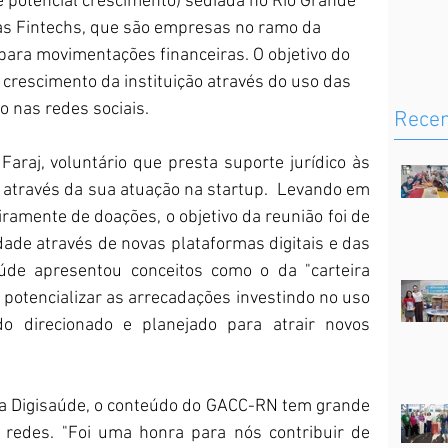
e potencial crescimento) sediada no Rio Grande 
as Fintechs, que são empresas no ramo da 
para movimentações financeiras. O objetivo do 
 crescimento da instituição através do uso das 
o nas redes sociais.
Rece
Faraj, voluntário que presta suporte jurídico às 
través da sua atuação na startup.  Levando em 
amente de doações, o objetivo da reunião foi de 
dade através de novas plataformas digitais e das 
úde apresentou conceitos como o da "carteira 
 potencializar as arrecadações investindo no uso 
o direcionado e planejado para atrair novos 
 da Digisaúde, o conteúdo do GACC-RN tem grande 
redes. "Foi uma honra para nós contribuir de 