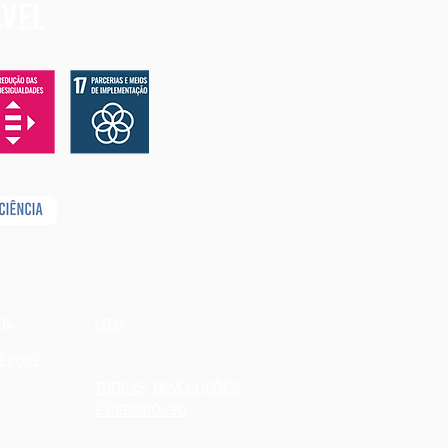
IL
LOJA
RECOCE
TROCAS
,
DEVOLUÇÕES
E REEMBOLSO