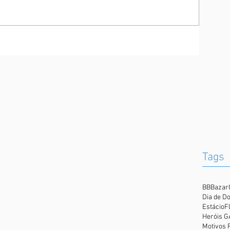
Tags
BB
Bazar
Dia de D
Estácio
F
Heróis 
Motivos 