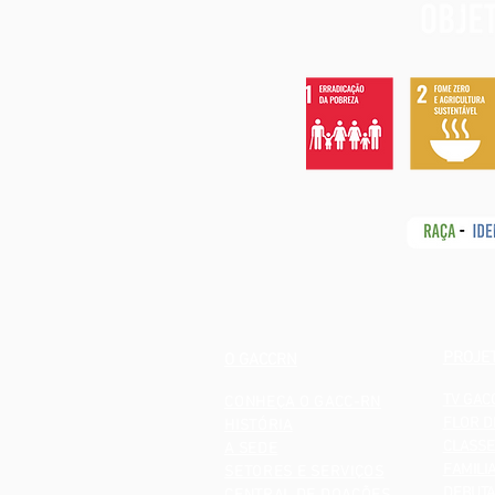
PROJE
O GACCRN
TV GAC
CONHEÇA O GACC-RN
FLOR D
HISTÓRIA
CLASSE
A SEDE
FAMILI
SETORES E SERVIÇOS
DEBUTA