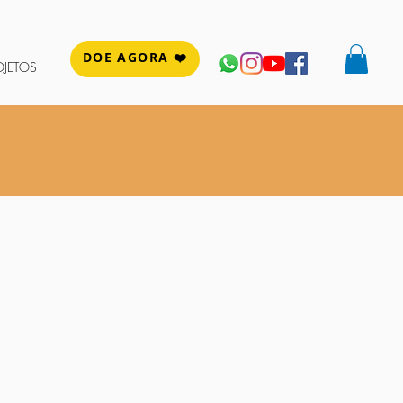
DOE AGORA ❤️
OJETOS