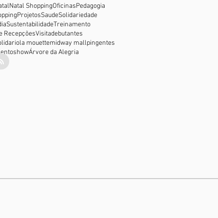
atal
Natal Shopping
Oficinas
Pedagogia
opping
Projetos
Saude
Solidariedade
ia
Sustentabilidade
Treinamento
e Recepções
Visita
debutantes
lidario
la mouette
midway mall
pingentes
ento
show
Árvore da Alegria