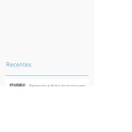
Recentes
Pedagogia e Nutrição promovem
atividade integrada de aprendizado
e alimentação saudável no GACC-
RN
Sociedade Bíblica do Brasil doa
livros ao GACC-RN e fortalece
ações de acolhimento às crianças