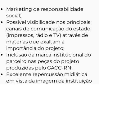
Marketing de responsabilidade
social;
Possível visibilidade nos principais
canais de comunicação do estado
(impressos, rádio e TV) através de
matérias que exaltam a
importância do projeto;
Inclusão da marca institucional do
parceiro nas peças do projeto
produzidas pelo GACC-RN;
Excelente repercussão midiática
em vista da imagem da instituição
que é uma das entidades
filantrópicas mais respeitadas no
RN;
Criação de conteúdo especifico
sobre a marca em vídeos e
quadros do projeto
Merchandising do produto ou
serviço ofertado pela marca.