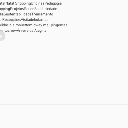
atal
Natal Shopping
Oficinas
Pedagogia
opping
Projetos
Saude
Solidariedade
ia
Sustentabilidade
Treinamento
e Recepções
Visita
debutantes
lidario
la mouette
midway mall
pingentes
ento
show
Árvore da Alegria