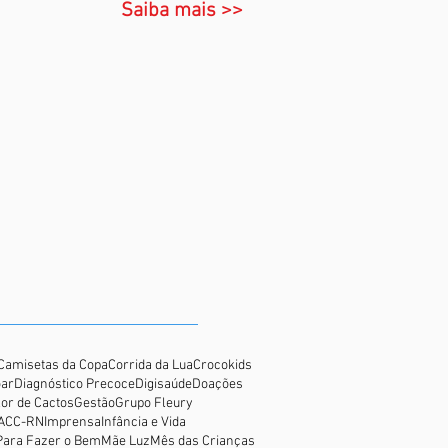
Saiba mais >>
Camisetas da Copa
Corrida da Lua
Crocokids
oar
Diagnóstico Precoce
Digisaúde
Doações
lor de Cactos
Gestão
Grupo Fleury
GACC-RN
Imprensa
Infância e Vida
Para Fazer o Bem
Mãe Luz
Mês das Crianças