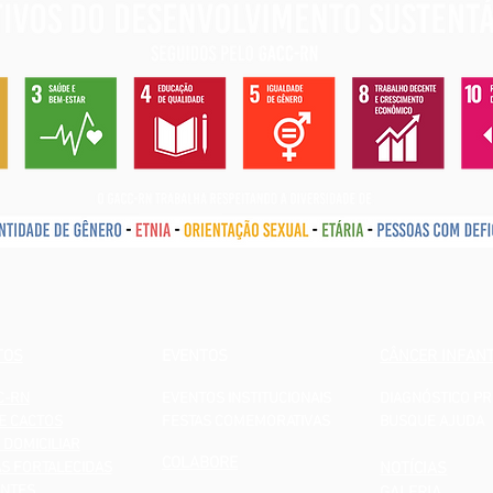
TOS
EVENTOS
CÂNCER INFANT
C-RN
EVENTOS INSTITUCIONAIS
DIAGNÓSTICO P
E CACTOS
FESTAS COMEMORATIVAS
BUSQUE AJUDA
 DOMICILIAR
COLABORE
AS FORTALECIDAS
NOTÍCIAS
NTES