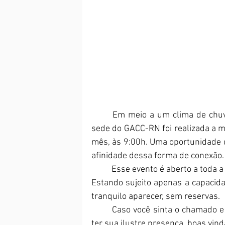
	Em meio a um clima de chuva de bençãos na cidade de natal, na capela da 
sede do GACC-RN foi realizada a m
mês, às 9:00h. Uma oportunidade d
afinidade dessa forma de conexão.
	Esse evento é aberto a toda a comunidade, não só para usuário e funcionários. 
Estando sujeito apenas a capacida
tranquilo aparecer, sem reservas.
	Caso você sinta o chamado e queira participar dessa coletividade, será ótimo 
ter sua ilustre presença, boas vind