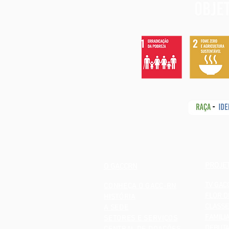
PROJE
O GACCRN
TV GAC
CONHEÇA O GACC-RN
FLOR D
HISTÓRIA
CLASSE
A SEDE
FAMILI
SETORES E SERVIÇOS
DEBUTA