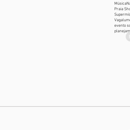
Música
N
Praia Sh
Supermíd
Vagalum
evento so
planejam