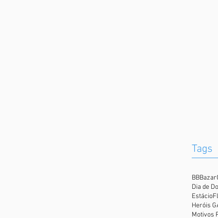
Tags
BB
Bazar
Dia de D
Estácio
F
Heróis 
Motivos 